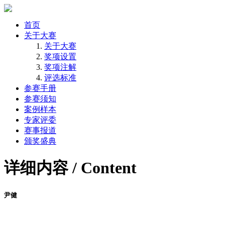
首页
关于大赛
关于大赛
奖项设置
奖项注解
评选标准
参赛手册
参赛须知
案例样本
专家评委
赛事报道
颁奖盛典
详细内容 / Content
尹健